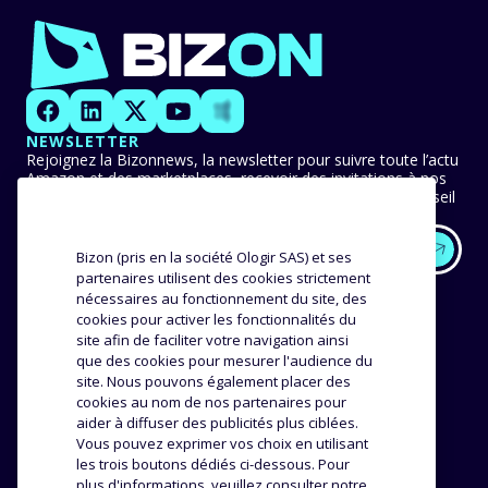
NEWSLETTER
Rejoignez la Bizonnews, la newsletter pour suivre toute l’actu
Amazon et des marketplaces, recevoir des invitations à nos
événements en avant-première et ne manquer aucun conseil
ni bonne pratique.
Bizon (pris en la société Ologir SAS) et ses
partenaires utilisent des cookies strictement
EXPERTISE
NOS CLIENTS
nécessaires au fonctionnement du site, des
cookies pour activer les fonctionnalités du
Méthodologie
site afin de faciliter votre navigation ainsi
Success stories
que des cookies pour mesurer l'audience du
Distribution
Avis et témoignages
site. Nous pouvons également placer des
Analyse produit
cookies au nom de nos partenaires pour
ENTREPRISE
RESSOURCES
aider à diffuser des publicités plus ciblées.
Vous pouvez exprimer vos choix en utilisant
les trois boutons dédiés ci-dessous. Pour
L’agence
Top Brands
plus d'informations, veuillez consulter notre