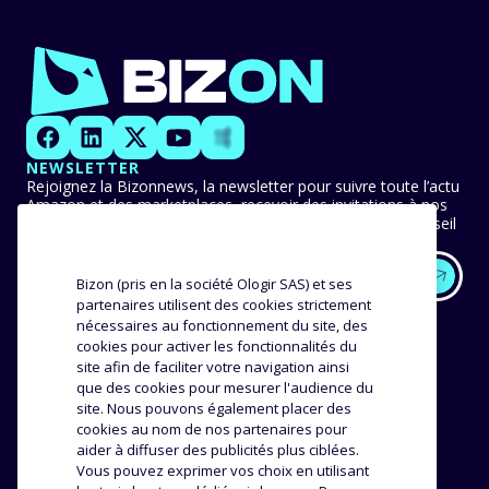
NEWSLETTER
Rejoignez la Bizonnews, la newsletter pour suivre toute l’actu
Amazon et des marketplaces, recevoir des invitations à nos
événements en avant-première et ne manquer aucun conseil
ni bonne pratique.
Bizon (pris en la société Ologir SAS) et ses
partenaires utilisent des cookies strictement
EXPERTISE
NOS CLIENTS
nécessaires au fonctionnement du site, des
cookies pour activer les fonctionnalités du
Méthodologie
site afin de faciliter votre navigation ainsi
Success stories
que des cookies pour mesurer l'audience du
Distribution
Avis et témoignages
site. Nous pouvons également placer des
Analyse produit
cookies au nom de nos partenaires pour
ENTREPRISE
RESSOURCES
aider à diffuser des publicités plus ciblées.
Vous pouvez exprimer vos choix en utilisant