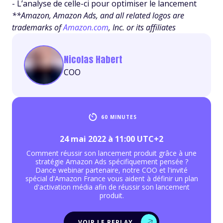
- L’analyse de celle-ci pour optimiser le lancement
**Amazon, Amazon Ads, and all related logos are
trademarks of
Amazon.com
, Inc. or its affiliates
Nicolas Habert
COO
60 MINUTES
24 mai 2022 à 11:00 UTC+2
Comment réussir son lancement produit grâce à une
stratégie Amazon Ads spécifiquement pensée ?
Dance webinar partenaire, notre COO et l'invité
spécial d'Amazon France vous aident à définir un plan
d'activation média afin de réussir son lancement
produit.
VOIR LE REPLAY