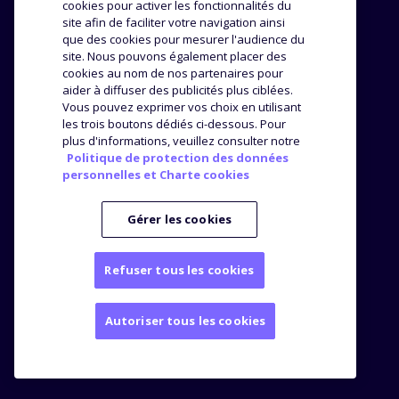
cookies pour activer les fonctionnalités du
Méthodologie
site afin de faciliter votre navigation ainsi
Success stories
que des cookies pour mesurer l'audience du
Distribution
Avis et témoignages
site. Nous pouvons également placer des
Analyse produit
cookies au nom de nos partenaires pour
ENTREPRISE
RESSOURCES
aider à diffuser des publicités plus ciblées.
Vous pouvez exprimer vos choix en utilisant
les trois boutons dédiés ci-dessous. Pour
L’agence
Top Brands
plus d'informations, veuillez consulter notre
Nos offres
Blog
Politique de protection des données
Webinars
personnelles et Charte cookies
Kit Media
Presse
Gérer les cookies
Refuser tous les cookies
Mentions légales
Autoriser tous les cookies
Politique de protection des données personnelles
© Bizon
2026
145 rue de Courcelles - 75017 Paris - France
+33176420911