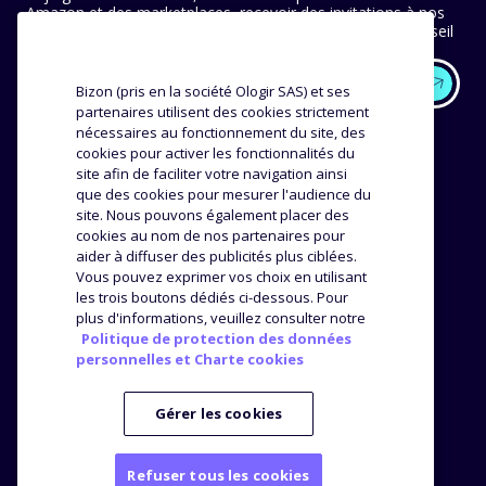
Amazon et des marketplaces, recevoir des invitations à nos
événements en avant-première et ne manquer aucun conseil
ni bonne pratique.
Bizon (pris en la société Ologir SAS) et ses
partenaires utilisent des cookies strictement
EXPERTISE
NOS CLIENTS
nécessaires au fonctionnement du site, des
cookies pour activer les fonctionnalités du
Méthodologie
site afin de faciliter votre navigation ainsi
Success stories
que des cookies pour mesurer l'audience du
Distribution
Avis et témoignages
site. Nous pouvons également placer des
Analyse produit
cookies au nom de nos partenaires pour
ENTREPRISE
RESSOURCES
aider à diffuser des publicités plus ciblées.
Vous pouvez exprimer vos choix en utilisant
les trois boutons dédiés ci-dessous. Pour
L’agence
Top Brands
plus d'informations, veuillez consulter notre
Nos offres
Blog
Politique de protection des données
Webinars
personnelles et Charte cookies
Kit Media
Presse
Gérer les cookies
Refuser tous les cookies