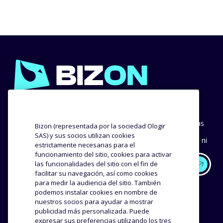
BOLETÍN
Únete a Bizonnews, el boletín para seguir todas las noticias
Bizon (representada por la sociedad Ologir
sobre Amazon y los marketplaces, recibir invitaciones a
SAS) y sus socios utilizan cookies
nuestros eventos exclusivos y no perderte ningún consejo ni
estrictamente necesarias para el
buena práctica.
funcionamiento del sitio, cookies para activar
las funcionalidades del sitio con el fin de
facilitar su navegación, así como cookies
PERICIA
NUESTROS CLIENTES
para medir la audiencia del sitio. También
podemos instalar cookies en nombre de
nuestros socios para ayudar a mostrar
Metodología
Success Stories
publicidad más personalizada. Puede
Distribución
Opiniones y testimonios
expresar sus preferencias utilizando los tres