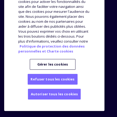
cookies pour activer les fonctionnalités du
Méthodologie
site afin de faciliter votre navigation ainsi
Success stories
que des cookies pour mesurer l'audience du
Distribution
Avis et témoignages
site. Nous pouvons également placer des
Analyse produit
cookies au nom de nos partenaires pour
ENTREPRISE
RESSOURCES
aider à diffuser des publicités plus ciblées.
Vous pouvez exprimer vos choix en utilisant
les trois boutons dédiés ci-dessous. Pour
L’agence
Top Brands
plus d'informations, veuillez consulter notre
Nos offres
Blog
Politique de protection des données
Webinars
personnelles et Charte cookies
Kit Media
Presse
Gérer les cookies
Refuser tous les cookies
Mentions légales
Autoriser tous les cookies
Politique de protection des données personnelles
© Bizon
2026
145 rue de Courcelles - 75017 Paris - France
+33176420911