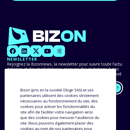
NEWSLETTER
Rejoignez la Bizonnews, la newsletter pour suivre toute l’actu
Amazon et des marketplaces, recevoir des invitations à nos
événements en avant-première et ne manquer aucun conseil
ni bonne pratique.
Bizon (pris en la société Ologir SAS) et ses
partenaires utilisent des cookies strictement
EXPERTISE
NOS CLIENTS
nécessaires au fonctionnement du site, des
cookies pour activer les fonctionnalités du
Méthodologie
site afin de faciliter votre navigation ainsi
Success stories
que des cookies pour mesurer l'audience du
Distribution
Avis et témoignages
site. Nous pouvons également placer des
Analyse produit
cookies au nom de nos partenaires pour