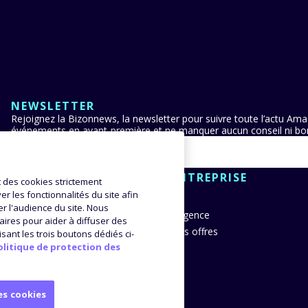
NEWSLETTER
Rejoignez la Bizonnews, la newsletter pour suivre toute l’actu Ama
événements en avant-première et ne manquer aucun conseil ni bon
CLIENTS
ENTREPRISE
nt des cookies strictement
r les fonctionnalités du site afin
er l'audience du site. Nous
 stories
L’agence
res pour aider à diffuser des
 témoignages
Nos offres
isant les trois boutons dédiés ci-
olitique de protection des
es cookies