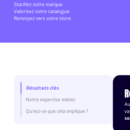
Starifiez votre marque.
Valorisez votre catalogue.
Renvoyez vers votre store.
Résultats clés
R
Notre expertise métier
Au
Qu'est-ce que cela implique ?
va
so