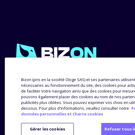
EXPERTISE
NOS 
Bizon (pris en la société Ologir SAS) et ses partenaires utilise
nécessaires au fonctionnement du site, des cookies pour active
de faciliter votre navigation ainsi que des cookies pour mesur
Méthodologie
Success
pouvons également placer des cookies au nom de nos partenai
Distribution
Avis et
publicités plus ciblées. Vous pouvez exprimer vos choix en util
dessous. Pour plus d'informations, veuillez consulter notre
P
Analyse produit
données personnelles et Charte cookies
Gérer les cookies
Refuser tous l