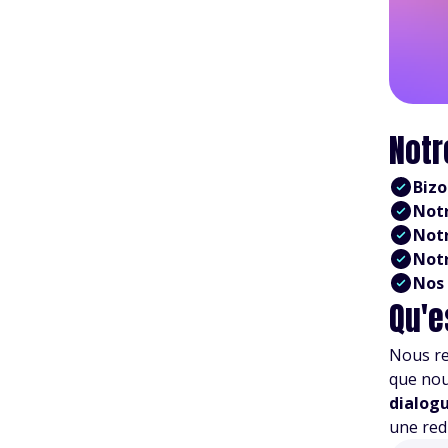
Notr
Bizo
Notr
Notr
Notr
Nos 
Qu'e
Nous re
que nou
dialog
une red