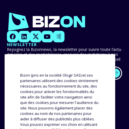
NEWSLETTER
Rejoignez la Bizonnews, la newsletter pour suivre toute l’actu
Amazon et des marketplaces, recevoir des invitations à nos
événements en avant-première et ne manquer aucun conseil
ni bonne pratique.
Bizon (pris en la société Ologir SAS) et ses
partenaires utilisent des cookies strictement
EXPERTISE
NOS CLIENTS
nécessaires au fonctionnement du site, des
cookies pour activer les fonctionnalités du
Méthodologie
Success stories
site afin de faciliter votre navigation ainsi
que des cookies pour mesurer l'audience du
Distribution
Avis et témoignages
site. Nous pouvons également placer des
Analyse produit
cookies au nom de nos partenaires pour
ENTREPRISE
RESSOURCES
aider à diffuser des publicités plus ciblées.
Vous pouvez exprimer vos choix en utilisant