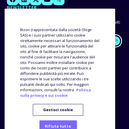
NEWSLETTER
Unisciti a BizonNews, la newsletter che ti aggiorna
costantemente su tutte le novità di Amazon e degli altri
marketplace, che ti consente di ricevere in anteprima gli inviti
ai nostri eventi e che non ti fa perdere le nostre
Bizon (rappresentata dalla società Ologir
raccomandazioni e consigli.
SAS) e i suoi partner utilizzano cookie
strettamente necessari al funzionamento del
sito, cookie per attivare le funzionalità del
EXPERTISE
I NOSTRI CLIENTI
sito al fine di facilitare la navigazione,
nonché cookie per misurare l'audience del
sito. Possiamo inoltre installare cookie per
Metodologia
Storie di successo
conto dei nostri partner per contribuire a
Distributore
Opinioni e testimonianze
diffondere pubblicità più mirate. Può
Analisi del prodotto
esprimere le sue scelte utilizzando i tre
AZIENDA
RISORSE
pulsanti dedicati qui sotto. Per maggiori
informazioni, consulti la nostra
Politica
sulla privacy e sui cookie
L'agenzia
Blog
Le nostre offerte
Webinar
Gestisci cookie
Kit Media
Rifiuta tutto