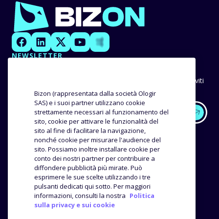
NEWSLETTER
Unisciti a BizonNews, la newsletter che ti aggiorna
costantemente su tutte le novità di Amazon e degli altri
marketplace, che ti consente di ricevere in anteprima gli inviti
ai nostri eventi e che non ti fa perdere le nostre
Bizon (rappresentata dalla società Ologir
raccomandazioni e consigli.
SAS) e i suoi partner utilizzano cookie
strettamente necessari al funzionamento del
sito, cookie per attivare le funzionalità del
EXPERTISE
I NOSTRI CLIENTI
sito al fine di facilitare la navigazione,
nonché cookie per misurare l'audience del
sito. Possiamo inoltre installare cookie per
Metodologia
Storie di successo
conto dei nostri partner per contribuire a
Distributore
Opinioni e testimonianze
diffondere pubblicità più mirate. Può
Analisi del prodotto
esprimere le sue scelte utilizzando i tre
AZIENDA
RISORSE
pulsanti dedicati qui sotto. Per maggiori
informazioni, consulti la nostra
Politica
sulla privacy e sui cookie
L'agenzia
Blog