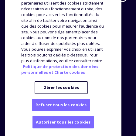
partenaires utilisent des cookies strictement
EXPERTISE
NOS CLIENTS
nécessaires au fonctionnement du site, des
cookies pour activer les fonctionnalités du
site afin de faciliter votre navigation ainsi
Méthodologie
Success stories
que des cookies pour mesurer l'audience du
Distribution
Avis et témoignages
site. Nous pouvons également placer des
Analyse produit
cookies au nom de nos partenaires pour
ENTREPRISE
RESSOURCES
aider à diffuser des publicités plus ciblées.
Vous pouvez exprimer vos choix en utilisant
les trois boutons dédiés ci-dessous. Pour
L’agence
Top Brands
plus d'informations, veuillez consulter notre
Nos offres
Blog
Politique de protection des données
Webinars
personnelles et Charte cookies
Kit Media
Presse
Gérer les cookies
Refuser tous les cookies
Mentions légales
Autoriser tous les cookies
Politique de protection des données personnelles
© Bizon
2026
145 rue de Courcelles - 75017 Paris - France
+33176420911