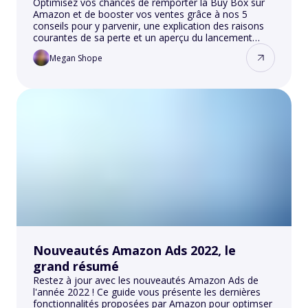
Optimisez vos chances de remporter la Buy Box sur
Amazon et de booster vos ventes grâce à nos 5
conseils pour y parvenir, une explication des raisons
courantes de sa perte et un aperçu du lancement
récent de la deuxième Buy Box, permettant des
Megan Shope
opportunités de vente plus équitables.
Nouveautés Amazon Ads 2022, le
grand résumé
Restez à jour avec les nouveautés Amazon Ads de
l'année 2022 ! Ce guide vous présente les dernières
fonctionnalités proposées par Amazon pour optimser