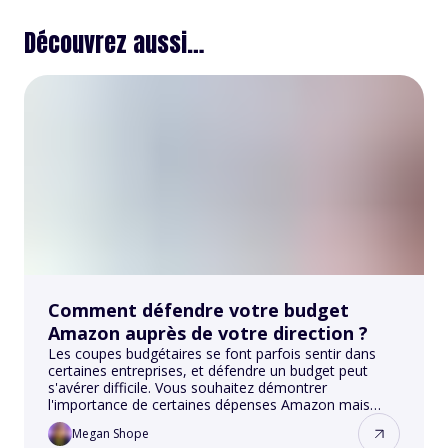
Découvrez aussi…
Comment défendre votre budget
Amazon auprès de votre direction ?
Les coupes budgétaires se font parfois sentir dans
certaines entreprises, et défendre un budget peut
s'avérer difficile. Vous souhaitez démontrer
l'importance de certaines dépenses Amazon mais
vous ne savez pas comment vous y prendre ? Pas de
Megan Shope
panique, nous avons réuni dans cet article une série