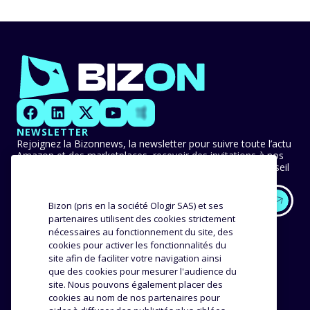
NEWSLETTER
Rejoignez la Bizonnews, la newsletter pour suivre toute l’actu
Amazon et des marketplaces, recevoir des invitations à nos
événements en avant-première et ne manquer aucun conseil
ni bonne pratique.
Bizon (pris en la société Ologir SAS) et ses
partenaires utilisent des cookies strictement
EXPERTISE
NOS CLIENTS
nécessaires au fonctionnement du site, des
cookies pour activer les fonctionnalités du
Méthodologie
Success stories
site afin de faciliter votre navigation ainsi
que des cookies pour mesurer l'audience du
Distribution
Avis et témoignages
site. Nous pouvons également placer des
Analyse produit
cookies au nom de nos partenaires pour
ENTREPRISE
RESSOURCES