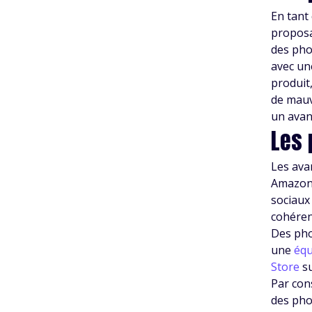
En tant
proposa
des pho
avec un
produit,
de mauv
un avan
Les 
Les ava
Amazon.
sociaux
cohéren
Des pho
une
équ
Store
su
Par con
des pho