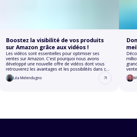
Boostez la visibilité de vos produits
Dom
sur Amazon grâce aux vidéos !
mei
Les vidéos sont essentielles pour optimiser ses
per
Déco
ventes sur Amazon. C'est pourquoi nous avons
mill
développé une nouvelle offre de vidéos dont vous
grand
retrouverez les avantages et les possibilités dans cet
vente
article.
le me
Léa Melendugno
M
améli
vente