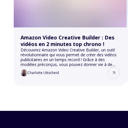
Amazon Video Creative Builder : Des
vidéos en 2 minutes top chrono !
Découvrez Amazon Video Creative Builder, un outil
révolutionnaire qui vous permet de créer des vidéos
publicitaires en un temps record ! Grâce à des
modèles préconçus, vous pouvez donner vie à de
courtes vidéos pour promouvoir votre marque et vos
Charlotte Uttscheid
produits sur Amazon.