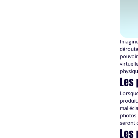
Imagine
dérouta
pouvoir
virtuel
physiqu
Les 
Lorsque 
produit.
mal écl
photos d
seront 
Les 