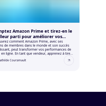
ptez Amazon Prime et tirez-en le
lleur parti pour améliorer vos
formances
uvrez comment Amazon Prime, avec ses
ions de membres dans le monde et son succès
issant, peut transformer vos performances de
 en ligne. En tant que vendeur, apprenez à tirer
illeur parti de ce service incontournable pour
athilde Coursimault
orer votre visibilité, crédibilité ainsi que vos
s.