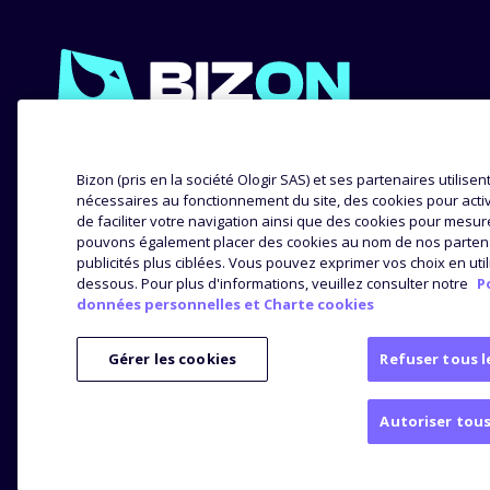
EXPERTISE
NOS 
Bizon (pris en la société Ologir SAS) et ses partenaires utilise
nécessaires au fonctionnement du site, des cookies pour active
de faciliter votre navigation ainsi que des cookies pour mesur
Méthodologie
Success
pouvons également placer des cookies au nom de nos partenai
Distribution
Avis et
publicités plus ciblées. Vous pouvez exprimer vos choix en util
dessous. Pour plus d'informations, veuillez consulter notre
P
Analyse produit
données personnelles et Charte cookies
Gérer les cookies
Refuser tous l
Autoriser tous
Mentions légales
Politique de protection des données personn
© Bizon
2026