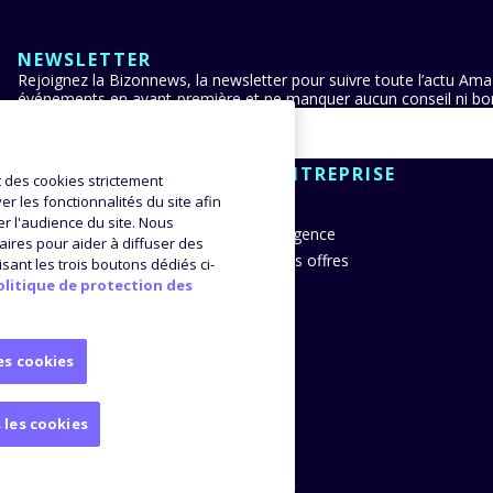
NEWSLETTER
Rejoignez la Bizonnews, la newsletter pour suivre toute l’actu Ama
événements en avant-première et ne manquer aucun conseil ni bon
CLIENTS
ENTREPRISE
nt des cookies strictement
r les fonctionnalités du site afin
er l'audience du site. Nous
 stories
L’agence
res pour aider à diffuser des
 témoignages
Nos offres
isant les trois boutons dédiés ci-
olitique de protection des
es cookies
 les cookies
elles